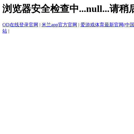
浏览器安全检查中...null...请稍
OD在线登录官网
|
米兰app官方官网
|
爱游戏体育最新官网(中国
站
|