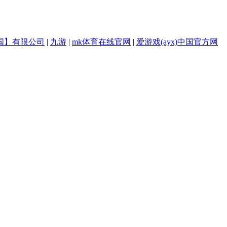
国】有限公司
|
九游
|
mk体育在线官网
|
爱游戏(ayx)中国官方网