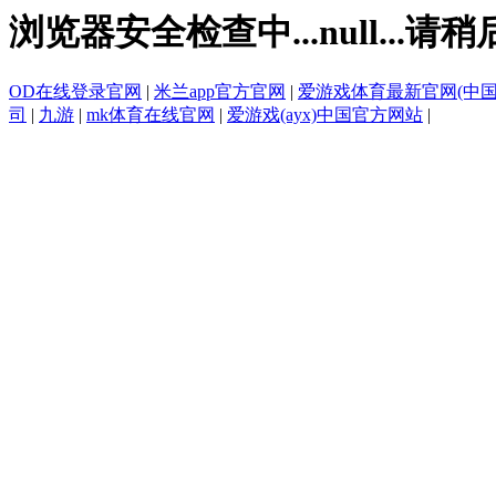
浏览器安全检查中...null...请稍
OD在线登录官网
|
米兰app官方官网
|
爱游戏体育最新官网(中国
司
|
九游
|
mk体育在线官网
|
爱游戏(ayx)中国官方网站
|