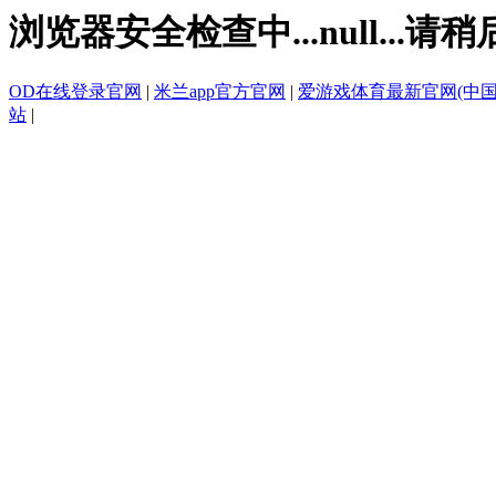
浏览器安全检查中...null...请稍
OD在线登录官网
|
米兰app官方官网
|
爱游戏体育最新官网(中国
站
|