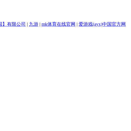
国】有限公司
|
九游
|
mk体育在线官网
|
爱游戏(ayx)中国官方网