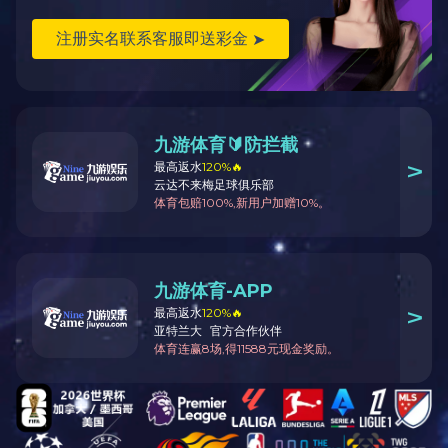
搜产品
搜资讯
热门关键词：
枕式包装机
颗粒包装机
粉末
包装机
液体包装机
热门产品
JY-320F型全自动高速枕式包装机
JY-420F型枕式自动包装机
JY-400E型自动枕式包装机
JY-500F皮带式自动枕式包装机
JEV系列-盒式袋立式包装机
1
2
3
4
5