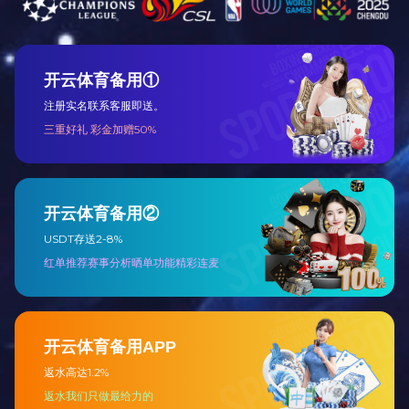
您目前所在位置：
网站首页
>
新闻动态
>
公司动态
怎样选择枕式包装机呢？
发布时间：2019-12-19 字号：
大
中
小
枕式包装机是采用普通的电炉丝加热方式，它的特点是稳定性好，上温快，维修成
本低等，收缩温度和电机传动速度稳定可调。枕式包装机鱼龙混杂，参差不齐，那
么我们大家一般都需要怎样选择枕式包装机呢？
1、要确定自己将购买的包装机要包装哪一些产品。有的包装
机械厂家产品品种很多，在购买包装机时，希望一台设备能够
包装自己的所有品种。
3、尽可能选择历史悠久的名牌包装机企业，质量上有保障。
选择技术成熟、质量稳定的机型，使包装更快更稳。
4、如有实地考察的，要注重大的方面，更要注意小细节，往
往细节决定整机的品质。尽可能带样品试机。
5、同行信赖的包装机可以优先考虑。
6、在售后服务方面，“圈内”要有良好的口碑。售后服务及
时，随叫随到，特别对食品加工企业尤其重要。