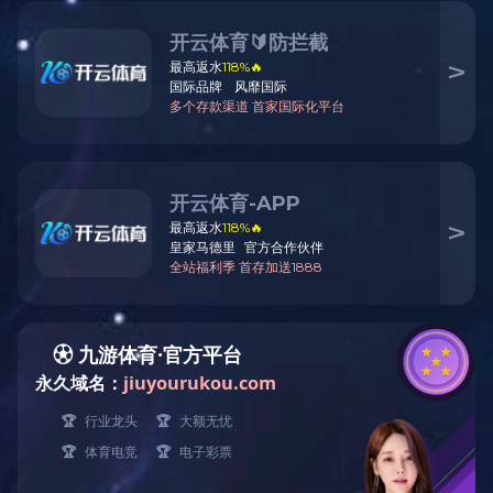
九游 SPORTS
新闻动态
产品展示
九游 SPORTS
销售网络
联系我们
新闻动态
公司动态
行业新闻
常见问题
视频中心
搜索