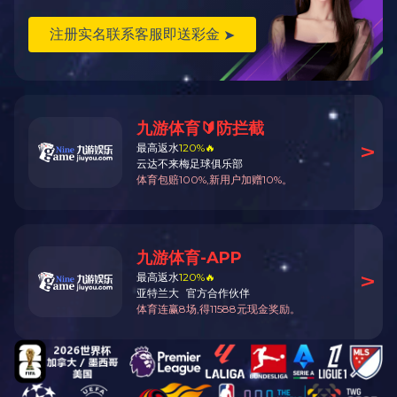
搜产品
搜资讯
热门关键词：
枕式包装机
颗粒包装机
粉末
包装机
液体包装机
热门产品
JY-320F型全自动高速枕式包装机
JY-420F型枕式自动包装机
JY-400E型自动枕式包装机
JY-500F皮带式自动枕式包装机
JEV系列-盒式袋立式包装机
1
2
3
4
5
行业新闻