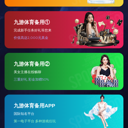
3 枕式包装机具有体积适中、结构紧凑、包装速度高、运转平
稳及操作方便等诸多特点，横封及纵封纹路整洁清晰。
枕式包装机的工作原理和机器特征主要是这些，我们大家在操
作枕式包装机的时候，我们都应该按照上面的原理来进行操
作。
下一个
如何选购枕式包装机？
返回上一页
相关文章推荐
枕式包装机有哪些特点？
(2019-04-07 )
枕式包装机故障和排除方法有哪些？
(2019-04-11 )
枕式包装机的工作原理是什么？
(2019-04-13 )
多功能枕式包装机的功能特点是什么？
(2019-04-15 )
下走纸枕式包装机的主要性能和结构特点
(2019-04-22 )
枕式包装机厂家产品应用范围广泛的原因？
(2019-04-27 )
如何选购枕式包装机？
(2019-05-03 )