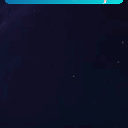
枕式包装机的选购方法有哪些？
(2019-05-06 )
枕式包装机的结构特点有哪些呢？
(2019-05-09 )
枕式包装机常见有哪些问题？
(2019-05-09 )
地址：温州市龙湾区沙城街道永强大道永工南路1弄1号
邮编：325025
电话：
0577-8681 1778
8582 7171
传真：0577-8582 7070
E-mail：
jy@cnjiuyi.com
官网：
www.cnjiuyi.com
中文网址：
www.九亿.com
九游 SPORTS
九游 SPORTS
企业文化
组织机构
人才招聘
企业资质
产品展示
自动包装机械系列