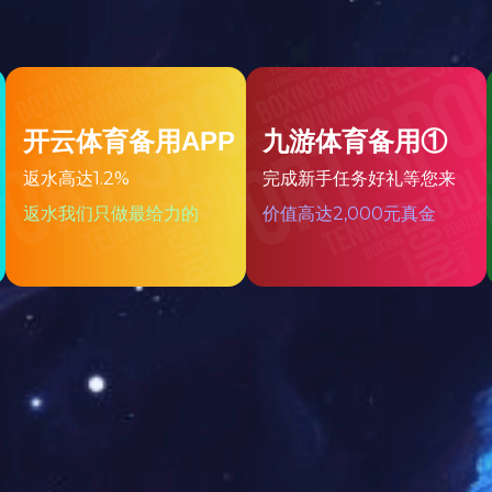
包装机
液体包装机