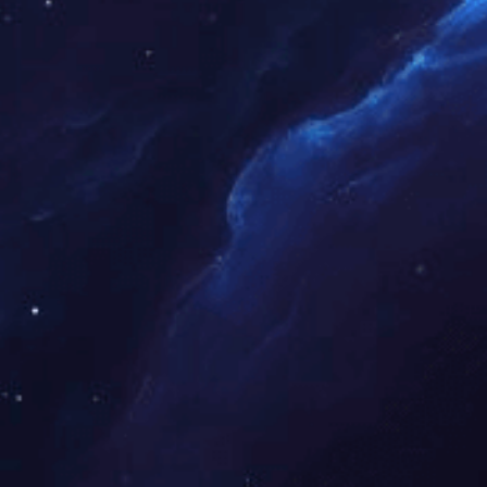
？
用于粉末类物料的定量包装。该秤能够自动完成称量、充填、夹袋、密封袋、输送等工
动定量、自动充填、自动调整计量误差等功能。
大大加强，但是我们都知道在我们现实生活当中，人们除了关注
作使用粉末包装机的时候，我们都需要懂得它具有的这些功能特