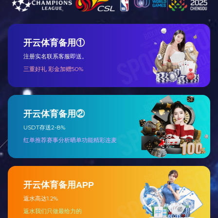
您目前所在位置：
网站首页
>
新闻动态
>
行业新闻
医用口罩包装机有哪些作用？
发布时间：2020-03-28 字号：
大
中
小
口罩包装机适用于口罩、饼干、面包、槟榔、蛋黄派、糖果等各类固态有规则的物
体的包装。大家知道医用口罩包装机都有哪些作用？
医用口罩包装机的作用如下：
1、能有效地保证包装质量
机械包装可根据包装物品的要求，按照需要的形态、大小，得
到规格*的包装物，而手工包装是无法保证的。
2.可大大提高劳动生产率
机械包装比手工包装快得多，手工包糖1min只能包十几块，糖
果包装机每分钟可达数百块甚至上千块，提高效率数十倍。
3、能实现手工包装无法实现的操作