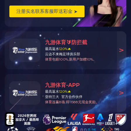
热门关键词：
枕式包装机
颗粒包装机
粉末
包装机
液体包装机
热门产品
JY-320F型全自动高速枕式包装机
JY-420F型枕式自动包装机
JY-400E型自动枕式包装机
JY-500F皮带式自动枕式包装机
JEV系列-盒式袋立式包装机
1
2
3
4
5
生产车间
您目前所在位置：
网站首页
>
九游 SPORTS
>
生产车间