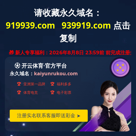
首页
/
九游 SPORTS
/
新闻动态
/
产品展示
/
九游 SPORTS
/
销售网络
/
联系我们
/
0577-8681 1778
EN
首页