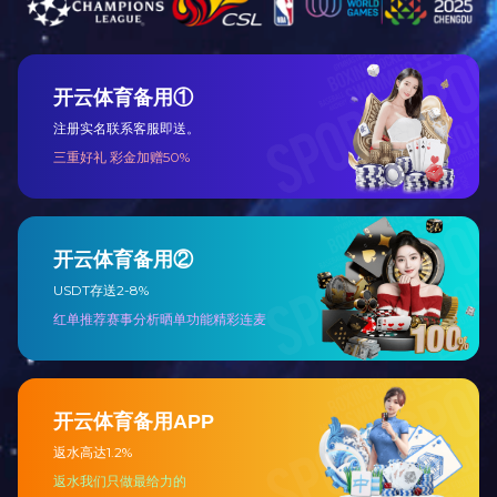
您目前所在位置：
网站首页
>
新闻动态
一次性口罩自动包装机的原理特点都有哪些？
[2020-04-
16]
一次性口罩包装机有哪些特点？
[2020-04-13]
全自动口罩包装机都有哪些特点？
[2020-04-10]
口罩包装机有哪些优势呢？
[2020-04-08]
口罩包装机包装口罩的样式有哪些类型？
[2020-04-06]
提升口罩包装机综合性能从哪些地方着手？
[2020-04-03]
口罩包装机有哪些特点？
[2020-04-01]
全自动口罩包装机常见故障原因和排除方法有哪些？
[2020-03-31]
医用口罩包装机有哪些作用？
[2020-03-28]
口罩包装机的性能和结构特点是什么？
[2020-03-26]
一次性口罩包装机安装操作难吗？
[2020-03-24]
一次性口罩包装机的主要性能和结构特点是什么？
[2020-03-21]
一次性自动口罩包装机结构优势特点和维护保养保养方
法
[2020-03-20]
一次性口罩自动包装机都有哪些性能特点？
[2020-03-18]
一次性口罩自动包装机的功能特点
[2020-03-17]