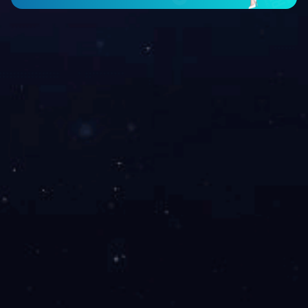
九游 SPORTS
生产装备
生产车间
客户案例
新闻动态
公司动态
行业新闻
常见问题
视频中心
© 2024 九游体育(中国)官方网站
All Rights Reserved.
备案
号：
浙ICP备14000794号-2
站长统计
设计&维护：
乔宇科
技
浙公网安备 33030302000740号
OD在线登录官网
|
米兰app官方官网
|
爱游戏体育最新官网(中
国)官方网站
|
九游网页版
|
乐鱼页面在线登录
|
开云下注平台
【中国】有限公司
|
九游
|
mk体育在线官网
|
爱游戏(ayx)中国