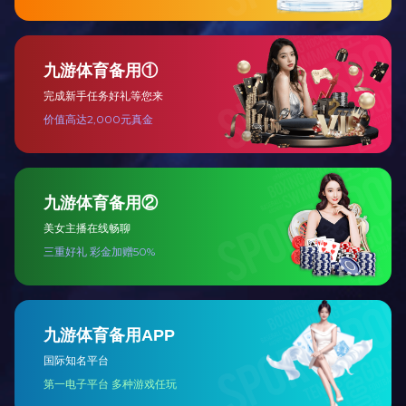
口罩包装机装有智能芯片，计量，操作简单，电器故障自动检
测，调整方便。该机并且能够根据袋长即设即切，一步到位，
省工省膜。
我们大家在操作使用口罩包装机的时候，我们大家都需要对口
罩包装机上面这些结构特点，都需要懂得，这些也都是我们每
个人需要懂得的。
下一个
一次性口罩自动包装机的功能特点
返回上一页
相关文章推荐
自动口罩包装机需要进行哪些保养工作？
(2020-03-10 )
使用一次性自动口罩包装机有哪些特点？
(2020-03-13 )
一次性自动口罩包装机的主要性能
(2020-03-14 )
一次性自动口罩包装机结构优势特点和维护保养保养方
法
(2020-03-20 )
一次性口罩包装机的主要性能和结构特点是什么？
(2020-03-21 )
口罩包装机的性能和结构特点是什么？
(2020-03-26 )
医用口罩包装机有哪些作用？
(2020-03-28 )