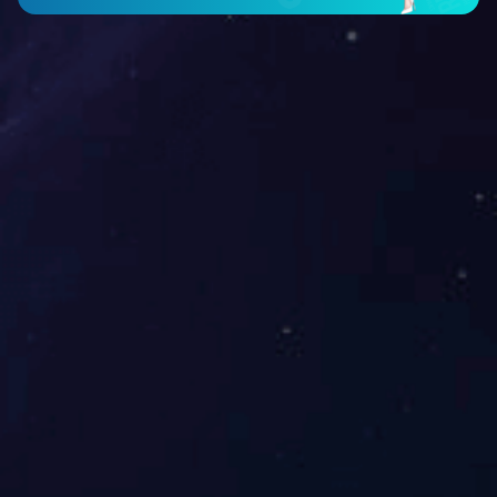
全自动口罩包装机常见故障原因和排除方法有哪些？
(2020-03-31 )
口罩包装机有哪些特点？
(2020-04-01 )
提升口罩包装机综合性能从哪些地方着手？
(2020-04-03 )
地址：温州市龙湾区沙城街道永强大道永工南路1弄1号
邮编：325025
电话：
0577-8681 1778
8582 7171
传真：0577-8582 7070
E-mail：
jy@cnjiuyi.com
官网：
www.cnjiuyi.com
中文网址：
www.九亿.com
九游 SPORTS
九游 SPORTS
企业文化
组织机构
人才招聘
企业资质
产品展示