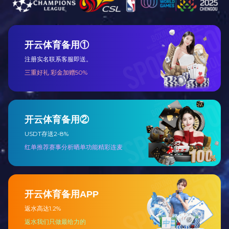
立式机配套设备
电子称
喷码机
搜索
搜产品
搜资讯
热门关键词：
枕式包装机
颗粒包装机
粉末
包装机
液体包装机
热门产品
JY-320F型全自动高速枕式包装机
JY-420F型枕式自动包装机
JY-400E型自动枕式包装机
JY-500F皮带式自动枕式包装机
JEV系列-盒式袋立式包装机