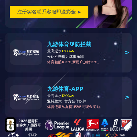
粉末包装机系列
液体包装机系列
热收缩包装机系列
真空包装机系列
手压式/连续式封口机系列
封箱机系列
捆扎机系列
薄膜缠绕机系列
螺丝包装机
轴承包装机
纸巾包装机
灌装机系列
自动灌装封尾机
液体/膏体灌装机
塑杯灌装封口机
配套设备
枕式机配套设备