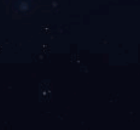
九游 SPORTS
生产装备
生产车间
客户案例
新闻动态
公司动态
行业新闻
常见问题
视频中心
© 2024 九游体育(中国)官方网站
All Rights Reserved.
备案
号：
浙ICP备14000794号-2
站长统计
设计&维护：
乔宇科
技
浙公网安备 33030302000740号
OD在线登录官网
|
米兰app官方官网
|
爱游戏体育最新官网(中
国)官方网站
|
九游网页版
|
乐鱼页面在线登录
|
开云下注平台
【中国】有限公司
|
九游
|
mk体育在线官网
|
爱游戏(ayx)中国