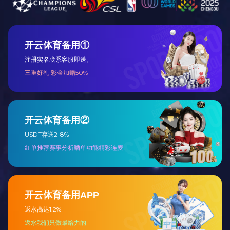
立式机配套设备
电子称
喷码机
热门产品
产品详情
您目前所在位置：
网站首页
>
产品展示
>
颗粒包装机系列
产品名称：JVE-160茶叶包装机
适用范围
适用于茶叶、药茶、保健茶小颗粒物的内外。
技术参数
型号
JEV-168
内袋尺寸
W50-80(mm) L50-70(mm)
长×宽×高
外袋尺寸
W70-90(mm) L80-120(mm)