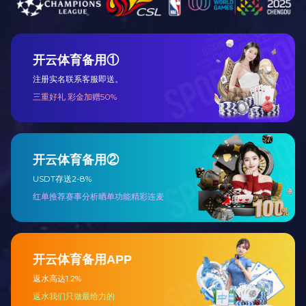
立式机配套设备
电子称
喷码机
热门产品
产品详情
您目前所在位置：
网站首页
>
产品展示
>
液体包装机系列
产品名称：JEV2000L全自动侧封袋装液体包装机(PE膜)
JEV2000L全自动侧封液体包装机(PE膜)技术参数
型号
JEV-2000L
生产效率
2100BAGS/HOUR
包装容量
100-500ML
整机功率
1.2KW 220VAC/380VAC
外型尺寸
970×870×2200mm
重量
370kg
膜宽
240/320mm
分享到：
QQ空间
新浪微博
腾讯微博
人人网
微信