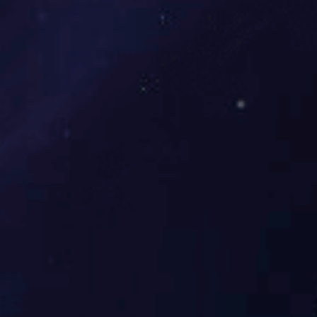
发送邮箱
相关产品推荐
全自动螺丝包装机
五金螺丝包装机
螺丝包装机
相关文章推荐
螺丝包装机械的优势和不足
(2018-11-30 )
螺丝包装机的功能有哪些？
(2020-10-26 )
螺丝包装机的主要功能有哪些？
(2024-07-04 )
螺丝包装机的主要类型有哪些？
(2024-11-05 )
螺丝包装机的主要类型和参数是什么？
(2025-01-04 )
自动螺丝包装机的构造和发展
(2018-12-03 )