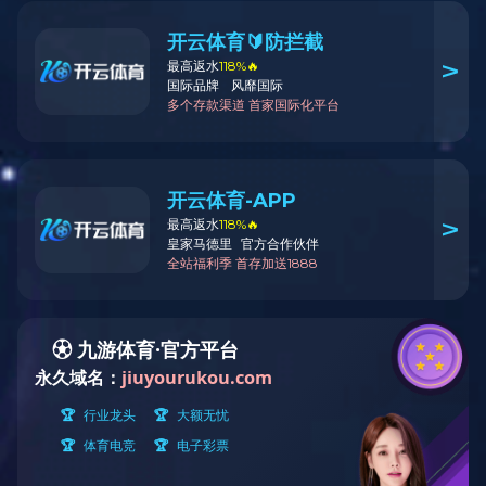
九游 SPORTS
新闻动态
产品展示
九游 SPORTS
销售网络
联系我们
产品系列
自动包装机械系列
枕式包装机系列
口罩包装机
颗粒包装机系列