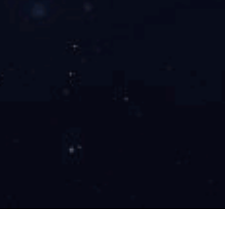
配套设备
九游 SPORTS
生产装备
生产车间
客户案例
新闻动态
公司动态
行业新闻
常见问题
视频中心
© 2024 九游体育(中国)官方网站
All Rights Reserved.
备案
号：
浙ICP备14000794号-2
站长统计
设计&维护：
乔宇科
技
浙公网安备 33030302000740号
OD在线登录官网
|
米兰app官方官网
|
爱游戏体育最新官网(中
国)官方网站
|
九游网页版
|
乐鱼页面在线登录
|
开云下注平台