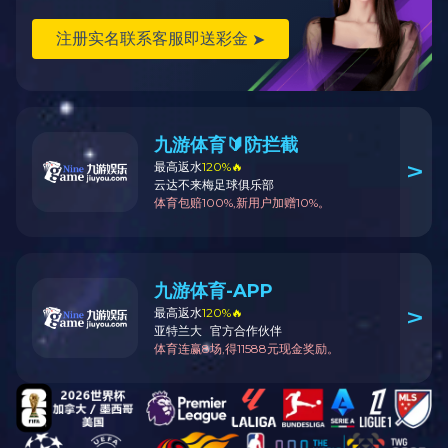
粉末包装机系列
液体包装机系列
热收缩包装机系列
真空包装机系列
手压式/连续式封口机系列
封箱机系列
捆扎机系列
薄膜缠绕机系列
螺丝包装机
轴承包装机
纸巾包装机
灌装机系列
自动灌装封尾机
液体/膏体灌装机
塑杯灌装封口机
配套设备
枕式机配套设备