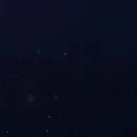
九游 SPORTS
企业文化
组织机构
人才招聘
企业资质
产品展示
自动包装机械系列
灌装机系列
配套设备
九游 SPORTS
生产装备
生产车间
客户案例
新闻动态
公司动态
行业新闻
常见问题
视频中心
© 2024 九游体育(中国)官方网站
All Rights Reserved.
备案